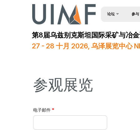
论坛
参与
申请表
论坛议程
第8届乌兹别克斯坦国际采矿与冶金论坛 -
扬声器
官方支持
27 - 28 十月 2026, 乌泽展览中
赞助商
媒体支持
场地
参观展览
展后结果
电子邮件