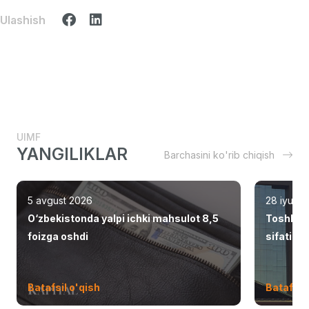
Ulashish
UIMF
YANGILIKLAR
Barchasini ko'rib chiqish
5 avgust 2026
28 iyul 2
O‘zbekistonda yalpi ichki mahsulot 8,5
Toshken
foizga oshdi
sifatid
Batafsil o'qish
Batafsil 