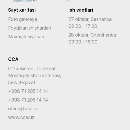
Sayt xaritasi
Ish vaqtlari
Foto galereya
27 oktabr, Seshanba
09:00 - 17:00
Foydalanish shartlari
28 oktabr, Chorshanba
Maxfiylik siyosati
09:00 - 16:00
CCA
O'zbekiston, Toshkent,
Mustaqillik shoh ko'chasi,
59A 3-qavat
+998 71 205 14 14
+998 71 205 14 14
office@cca.uz
www.cca.uz