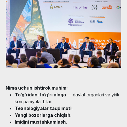
Nima uchun ishtirok muhim:
To‘g‘ridan-to‘g‘ri aloqa
— davlat organlari va yirik
kompaniyalar bilan.
Texnologiyalar taqdimoti
.
Yangi bozorlarga chiqish
.
Imidjni mustahkamlash
.