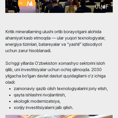
Kritik minerallarning ulushi ortib borayotgani alohida
ahamiyat kasb etmoqda — ular yuqori texnologiyalar,
energiya tizimlari, batareyalar va “yashil” iqtisodiyot
uchun zarur hisoblanadi.
So‘nggi yillarda O‘zbekiston xomashyo sektorini isloh
qilib, uni investitsiyalar uchun ochiq qilmoqda. 2030
yilgacha bo‘lgan davlat dasturi quyidagilarni o‘z ichiga
oladi:
zamonaviy qazib olish texnologiyalarini joriy etish,
qayta ishlashni rivojlantirish,
ekologik modernizatsiya,
xorijiy investitsiyalarni jalb qilish.