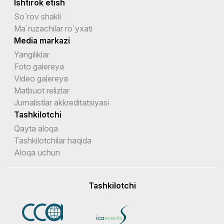
Ishtirok etish
So`rov shakli
Ma`ruzachilar ro`yxati
Media markazi
Yangiliklar
Foto galereya
Video galereya
Matbuot relizlar
Jurnalistlar akkreditatsiyasi
Tashkilotchi
Qayta aloqa
Tashkilotchilar haqida
Aloqa uchun
Tashkilotchi