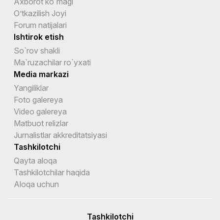
Axborot ko`magi
O’tkazilish Joyi
Forum natijalari
Ishtirok etish
So`rov shakli
Ma`ruzachilar ro`yxati
Media markazi
Yangiliklar
Foto galereya
Video galereya
Matbuot relizlar
Jurnalistlar akkreditatsiyasi
Tashkilotchi
Qayta aloqa
Tashkilotchilar haqida
Aloqa uchun
Tashkilotchi