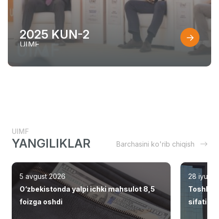
2025 KUN-2
UIMF
UIMF
YANGILIKLAR
Barchasini ko'rib chiqish
5 avgust 2026
28 iyul 2
O‘zbekistonda yalpi ichki mahsulot 8,5
Toshken
foizga oshdi
sifatid