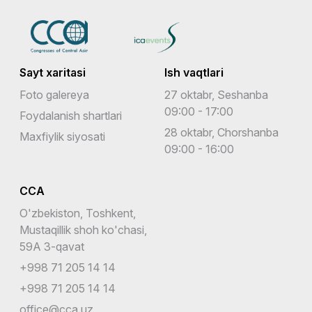
Sayt xaritasi
Ish vaqtlari
Foto galereya
27 oktabr, Seshanba
09:00 - 17:00
Foydalanish shartlari
28 oktabr, Chorshanba
Maxfiylik siyosati
09:00 - 16:00
CCA
O'zbekiston, Toshkent,
Mustaqillik shoh ko'chasi,
59A 3-qavat
+998 71 205 14 14
+998 71 205 14 14
office@cca.uz