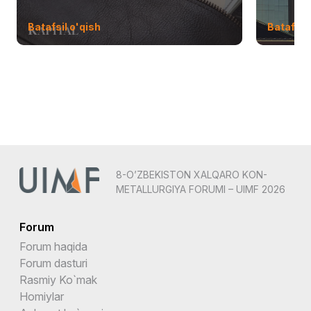
Batafsil o'qish
Batafsil 
8-O’ZBEKISTON XALQARO KON-
METALLURGIYA FORUMI – UIMF 2026
Forum
Forum haqida
Forum dasturi
Rasmiy Ko`mak
Homiylar