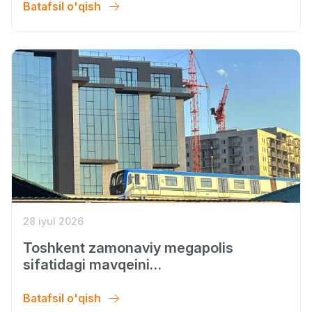
Batafsil o'qish
28 iyul 2026
Toshkent zamonaviy megapolis
sifatidagi mavqeini
mustahkamlamoqda
Batafsil o'qish