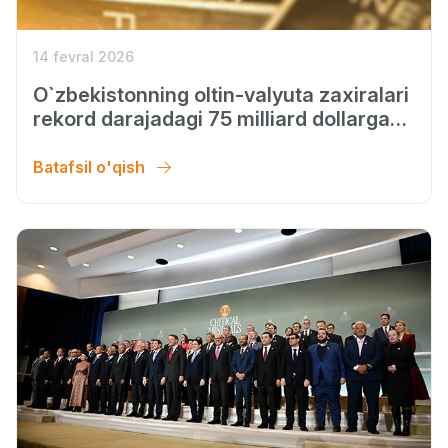
14 fevral 2026
O`zbekistonning oltin-valyuta zaxiralari
rekord darajadagi 75 milliard dollarga
yetdi.
Batafsil o'qish