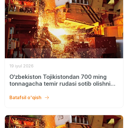
19 iyul 2026
O‘zbekiston Tojikistondan 700 ming
tonnagacha temir rudasi sotib olishni
rejalashtirmoqda
Batafsil o'qish