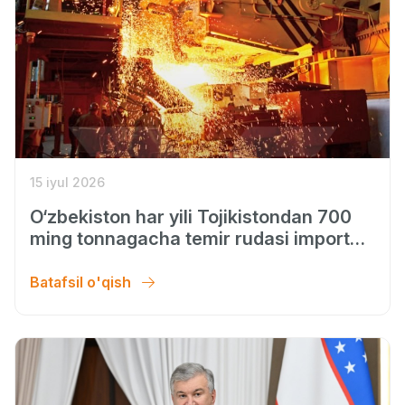
15 iyul 2026
O‘zbekiston har yili Tojikistondan 700
ming tonnagacha temir rudasi import
qilishni rejalashtirmoqda, dedi
Prezident Shavkat Mirziyoyev.
Batafsil o'qish