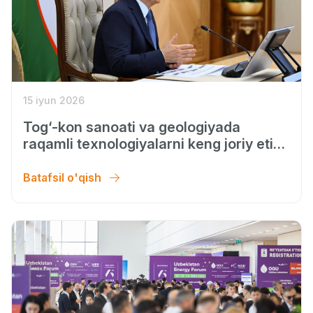
15 iyun 2026
Tog‘-kon sanoati va geologiyada
raqamli texnologiyalarni keng joriy etish
chora-tadbirlari ko‘rib chiqildi.
Batafsil o'qish