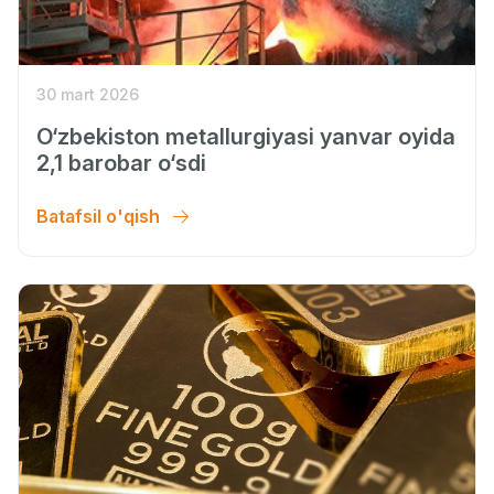
30 mart 2026
O‘zbekiston metallurgiyasi yanvar oyida
2,1 barobar o‘sdi
Batafsil o'qish