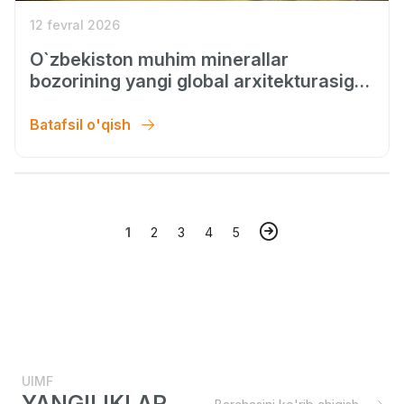
12 fevral 2026
O`zbekiston muhim minerallar
bozorining yangi global arxitekturasiga
qo`shildi
Batafsil o'qish
1
2
3
4
5
UIMF
YANGILIKLAR