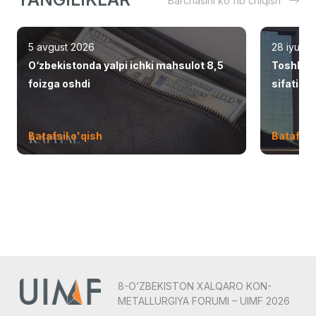
Barchasini ko'rib chiqish
5 avgust 2026
28 iyul 2
O‘zbekistonda yalpi ichki mahsulot 8,5
Toshken
foizga oshdi
sifatid
Batafsil o'qish
Batafsil 
8-O’ZBEKISTON XALQARO KON-
METALLURGIYA FORUMI – UIMF 2026