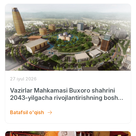
27 iyul 2026
Vazirlar Mahkamasi Buxoro shahrini
2043-yilgacha rivojlantirishning bosh
rejasini tasdiqladi
Batafsil o'qish