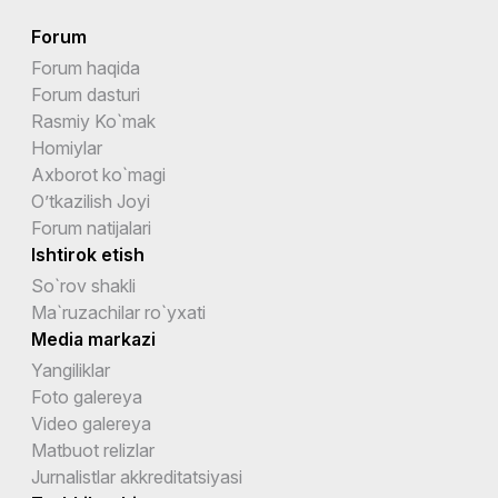
Forum
Forum haqida
Forum dasturi
Rasmiy Ko`mak
Homiylar
Axborot ko`magi
O’tkazilish Joyi
Forum natijalari
Ishtirok etish
So`rov shakli
Ma`ruzachilar ro`yxati
Media markazi
Yangiliklar
Foto galereya
Video galereya
Matbuot relizlar
Jurnalistlar akkreditatsiyasi