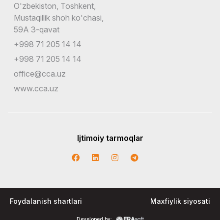
O'zbekiston, Toshkent,
Mustaqillik shoh ko'chasi,
59A 3-qavat
+998 71 205 14 14
+998 71 205 14 14
office@cca.uz
www.cca.uz
Ijtimoiy tarmoqlar
Foydalanish shartlari
Maxfiylik siyosati
Developed by: