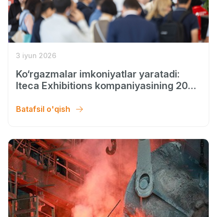
3 iyun 2026
Ko‘rgazmalar imkoniyatlar yaratadi:
Iteca Exhibitions kompaniyasining 2026
yil bahor mavsumi natijalari
Batafsil o'qish