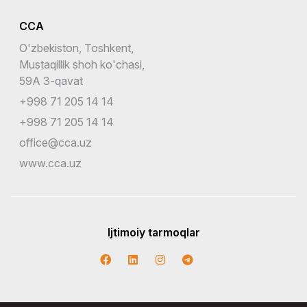
CCA
O'zbekiston, Toshkent,
Mustaqillik shoh ko'chasi,
59A 3-qavat
+998 71 205 14 14
+998 71 205 14 14
office@cca.uz
www.cca.uz
Ijtimoiy tarmoqlar