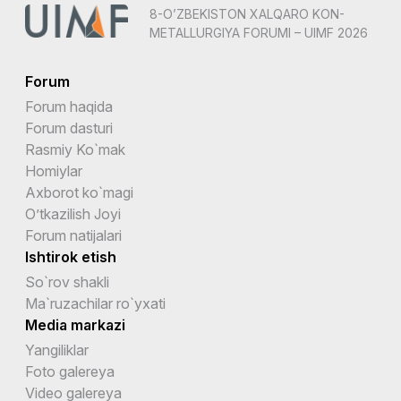
8-O’ZBEKISTON XALQARO KON-
METALLURGIYA FORUMI – UIMF 2026
Forum
Forum haqida
Forum dasturi
Rasmiy Ko`mak
Homiylar
Axborot ko`magi
O’tkazilish Joyi
Forum natijalari
Ishtirok etish
So`rov shakli
Ma`ruzachilar ro`yxati
Media markazi
Yangiliklar
Foto galereya
Video galereya