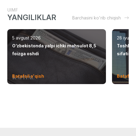
UIMF
YANGILIKLAR
Barchasini ko'rib chiqish
5 avgust 2026
28 iyul 2
O‘zbekistonda yalpi ichki mahsulot 8,5
Toshken
foizga oshdi
sifatid
Batafsil o'qish
Batafsil 