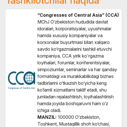
Tashkilotchilar haqida
“Congresses of Central Asia” (CCA)
MChJ O‘zbekiston hududida davlat
idoralari, korporatsiyalar, uyushmalar
hamda xususiy kompaniyalar va
korxonalar buyurtmasi bilan xalqaro
savdo ko‘rgazmalarini tashkil etuvchi
kompaniya. CCA yirik ko'rgazma
loyihalari, forumlar, konferentsiyalar,
simpoziumlar, seminarlar va har qanday
formatdagi va murakkablikdagi biznes
tadbirlarini o‘tkazish bo‘yicha keng
ko‘lamli xizmatlarni taklif etadi, shu
jumladan rejalashtirish, loyihalashtirish
hamda joyida boshqaruvni ham o‘z
ichiga oladi.
MANZIL:
100000 O‘zbekiston,
Toshkent, Mustaqillik shoh ko‘chasi,