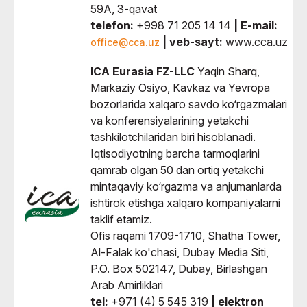
59A, 3-qavat
telefon:
+998 71 205 14 14
| E-mail:
| veb-sayt:
www.cca.uz
office@cca.uz
ICA Eurasia FZ-LLC
Yaqin Sharq,
Markaziy Osiyo, Kavkaz va Yevropa
bozorlarida xalqaro savdo ko‘rgazmalari
va konferensiyalarining yetakchi
tashkilotchilaridan biri hisoblanadi.
Iqtisodiyotning barcha tarmoqlarini
qamrab olgan 50 dan ortiq yetakchi
mintaqaviy ko‘rgazma va anjumanlarda
ishtirok etishga xalqaro kompaniyalarni
taklif etamiz.
Ofis raqami 1709-1710, Shatha Tower,
Al-Falak ko'chasi, Dubay Media Siti,
P.O. Box 502147, Dubay, Birlashgan
Arab Amirliklari
tel:
+971 (4) 5 545 319
| elektron