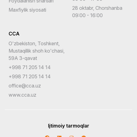
Foydalanish shartlari
28 oktabr, Chorshanba
Maxfiylik siyosati
09:00 - 16:00
CCA
O'zbekiston, Toshkent,
Mustaqillik shoh ko'chasi,
59A 3-qavat
+998 71 205 14 14
+998 71 205 14 14
office@cca.uz
www.cca.uz
Ijtimoiy tarmoqlar