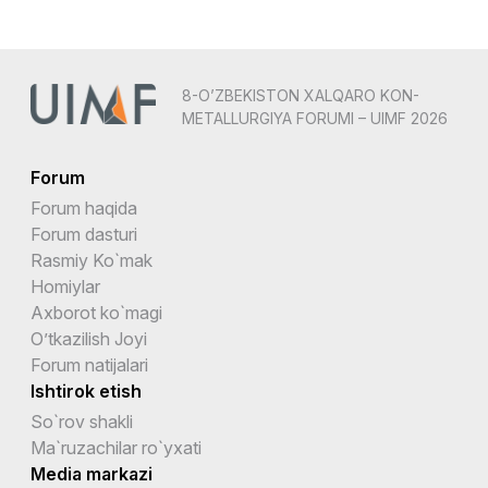
8-O’ZBEKISTON XALQARO KON-
METALLURGIYA FORUMI – UIMF 2026
Forum
Forum haqida
Forum dasturi
Rasmiy Ko`mak
Homiylar
Axborot ko`magi
O’tkazilish Joyi
Forum natijalari
Ishtirok etish
So`rov shakli
Ma`ruzachilar ro`yxati
Media markazi