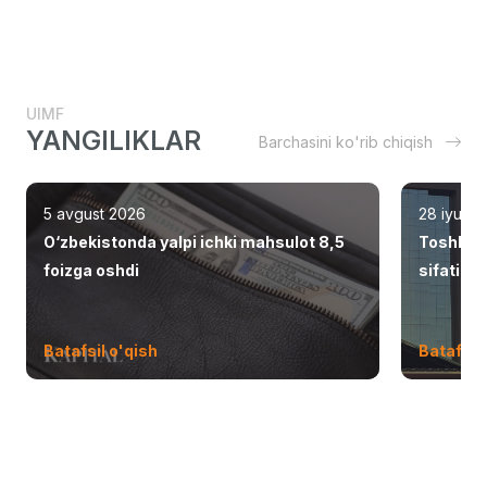
UIMF
YANGILIKLAR
Barchasini ko'rib chiqish
5 avgust 2026
28 iyul 2
O‘zbekistonda yalpi ichki mahsulot 8,5
Toshken
foizga oshdi
sifatid
Batafsil o'qish
Batafsil 